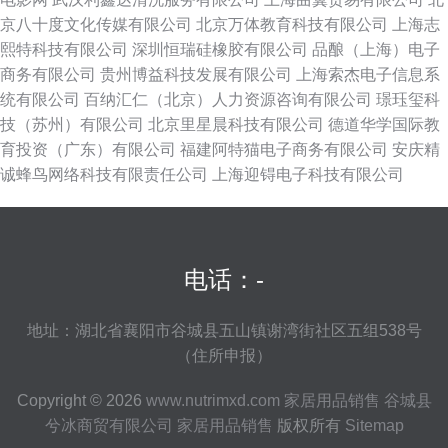
京八十度文化传媒有限公司
北京万体教育科技有限公司
上海志
熙特科技有限公司
深圳恒瑞硅橡胶有限公司
品酿（上海）电子
商务有限公司
贵州博益科技发展有限公司
上海索杰电子信息系
统有限公司
百纳汇仁（北京）人力资源咨询有限公司
璟珏玺科
技（苏州）有限公司
北京里星晨科技有限公司
德道华学国际教
育投资（广东）有限公司
福建阿特猫电子商务有限公司
安庆精
诚蜂鸟网络科技有限责任公司
上海迎锝电子科技有限公司
电话：-
地址：湖北省襄阳市谷城县五山镇谢湾街社区五组538号
（住所申报）
Copyright © 2026
www.nutrimxd.com
家居用品销售
谷城县
兮冰商贸有限公司
家居用品销售
版权所有
Sitemap